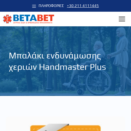
Μετάβαση
ΠΛΗΡΟΦΟΡΙΕΣ
+30 211 4111445
σε
M
περιεχόμενο
Μπαλάκι ενδυνάμωσης
χεριών Handmaster Plus