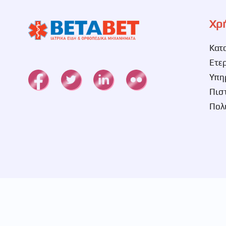
Χρ
Κατ
Ετε
Υπη
Πισ
Πολ