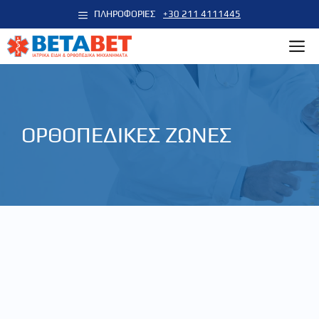
Μετάβαση
ΠΛΗΡΟΦΟΡΙΕΣ
+30 211 4111445
σε
M
περιεχόμενο
ΟΡΘΟΠΕΔΙΚΕΣ ΖΩΝΕΣ