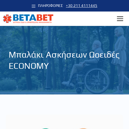
Μετάβαση
ΠΛΗΡΟΦΟΡΙΕΣ
+30 211 4111445
σε
M
περιεχόμενο
Μπαλάκι Ασκήσεων Ωοειδές
ECONOMY