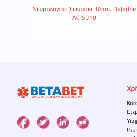
Νευρολογικό Σφυράκι Τύπου Dejerine
AC-5010
Χρ
Κατ
Ετε
Υπη
Πισ