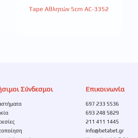
Tape Αθλητών 5cm AC-3352
ήσιμοι Σύνδεσμοι
Επικοινωνία
αστήματα
697 233 5536
ρεία
693 248 5829
ρεσίες
211 411 1445
τοποίηση
info@betabet.gr