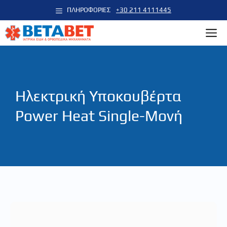
Μετάβαση
ΠΛΗΡΟΦΟΡΙΕΣ
+30 211 4111445
σε
M
περιεχόμενο
Hλεκτρική Υποκουβέρτα
Power Heat Single-Μονή