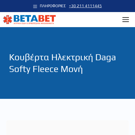
Μετάβαση
ΠΛΗΡΟΦΟΡΙΕΣ
+30 211 4111445
σε
M
περιεχόμενο
Kουβέρτα Ηλεκτρική Daga
Softy Fleece Μονή