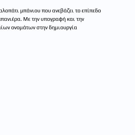
αλοπάτι μπάνιου που ανεβάζει το επίπεδο
πανιέρα. Με την υπογραφή και την
αίων ονομάτων στην δημιουργία