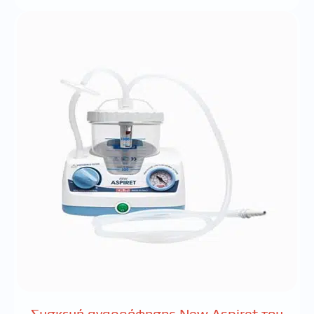
Συσκευή αναρρόφησης New Aspiret του