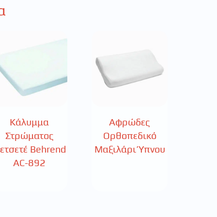
α
Κάλυμμα
Αφρώδες
Στρώματος
Ορθοπεδικό
ετσετέ Behrend
Μαξιλάρι Ύπνου
AC-892