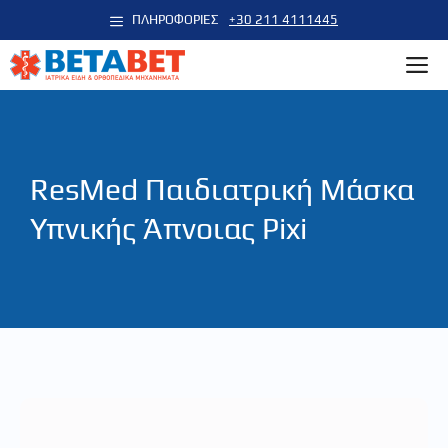
Μετάβαση
ΠΛΗΡΟΦΟΡΙΕΣ
+30 211 4111445
σε
M
περιεχόμενο
ResMed Παιδιατρική Μάσκα
Υπνικής Άπνοιας Pixi