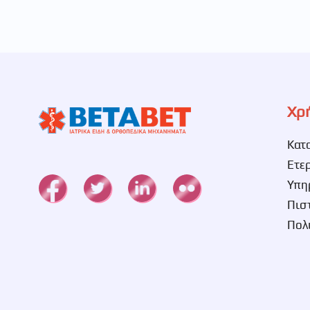
Χρ
Κατ
Ετε
Υπη
Πισ
Πολ