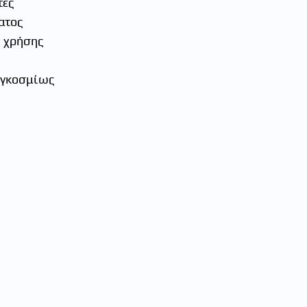
τες
ατος
ς χρήσης
αγκοσμίως