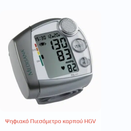
Ψηφιακό Πιεσόμετρο καρπού HGV