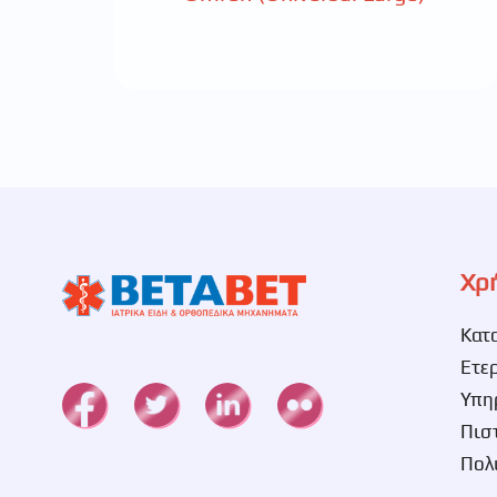
Χρ
Κατ
Ετε
Υπη
Πισ
Πολ