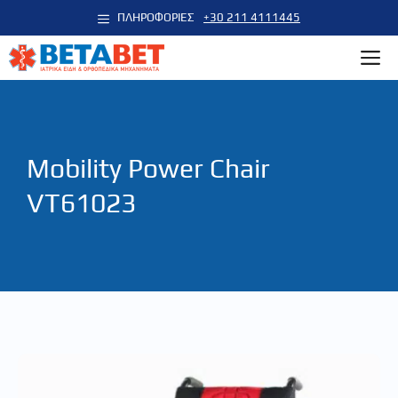
Μετάβαση
ΠΛΗΡΟΦΟΡΙΕΣ
+30 211 4111445
σε
M
περιεχόμενο
Mobility Power Chair
VT61023