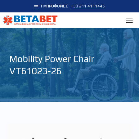
Μετάβαση
ΠΛΗΡΟΦΟΡΙΕΣ
+30 211 4111445
σε
M
περιεχόμενο
Mobility Power Chair
VT61023-26