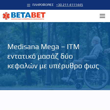
Μετάβαση
ΠΛΗΡΟΦΟΡΙΕΣ
+30 211 4111445
σε
M
περιεχόμενο
Medisana Mega – ITM
εντατικό μασάζ δύο
κεφαλών με υπέρυθρο φως