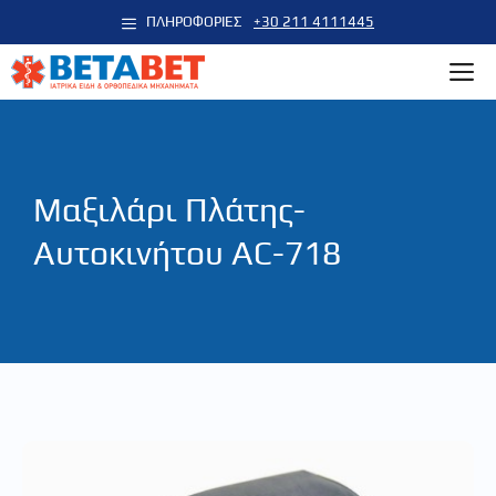
Μετάβαση
ΠΛΗΡΟΦΟΡΙΕΣ
+30 211 4111445
σε
M
περιεχόμενο
Μαξιλάρι Πλάτης-
Αυτοκινήτου AC-718