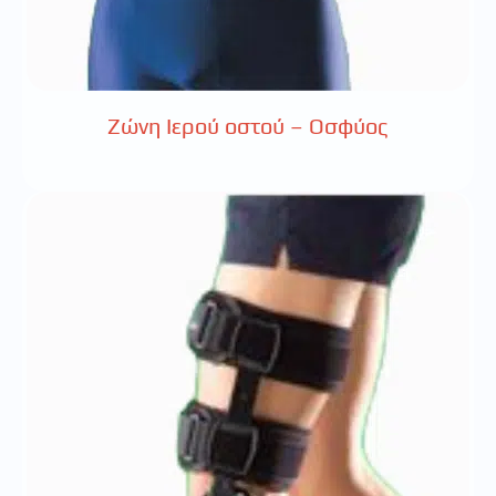
Ζώνη Ιερού οστού – Οσφύος