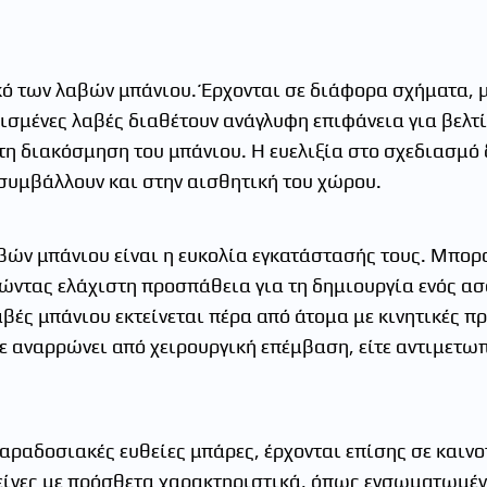
κό των λαβών μπάνιου. Έρχονται σε διάφορα σχήματα, μ
ρισμένες λαβές διαθέτουν ανάγλυφη επιφάνεια για βελτ
τη διακόσμηση του μπάνιου. Η ευελιξία στο σχεδιασμό 
 συμβάλλουν και στην αισθητική του χώρου.
βών μπάνιου είναι η ευκολία εγκατάστασής τους. Μπορ
ώντας ελάχιστη προσπάθεια για τη δημιουργία ενός α
βές μπάνιου εκτείνεται πέρα από άτομα με κινητικές π
ίτε αναρρώνει από χειρουργική επέμβαση, είτε αντιμετ
παραδοσιακές ευθείες μπάρες, έρχονται επίσης σε καιν
κείνες με πρόσθετα χαρακτηριστικά, όπως ενσωματωμέν