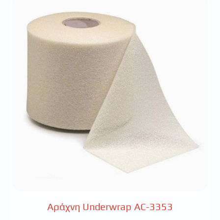
Αράχνη Underwrap AC-3353