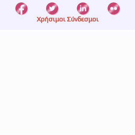
Χρήσιμοι Σύνδεσμοι
Καταστήματα
Ετερεία
Υπηρεσίες
Πιστοποίηση
Πολιτική Απορρήτου
Επικοινωνία
697 233 5536
693 248 5829
211 411 1445
info@betabet.gr
Κουρτίου 14, Γαλάτσι