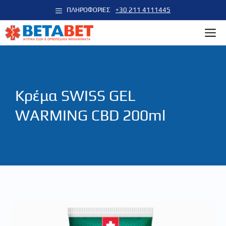
Μετάβαση
ΠΛΗΡΟΦΟΡΙΕΣ
+30 211 4111445
σε
M
περιεχόμενο
Κρέμα SWISS GEL
WARMING CBD 200ml