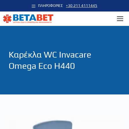
Μετάβαση
ΠΛΗΡΟΦΟΡΙΕΣ
+30 211 4111445
σε
M
περιεχόμενο
Καρέκλα WC Invacare
Omega Eco H440