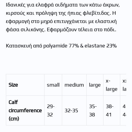
Ιδανικές για ελαφρά οιδήματα των κάτω άκρων,
κιρσούς και πρόληψη της ήπιας φλεβίτιδος. Η
εφαρμογή στο μηρό επιτυγχάνεται με ελαστική
φάσα σιλικόνης. Εφαρμόζουν τέλεια στο πόδι.
Κατασκευή από polyamide 77% & elastane 23%
x-
xx-
Size
small
medium
large
large
larg
Calf
29-
35-
38-
41-
circumference
32-35
32
38
41
44
(cm)