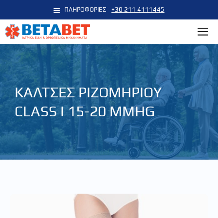
Μετάβαση
ΠΛΗΡΟΦΟΡΙΕΣ
+30 211 4111445
σε
M
περιεχόμενο
ΚΑΛΤΣΕΣ ΡΙΖΟΜΗΡΙΟΥ
CLASS I 15-20 MMHG