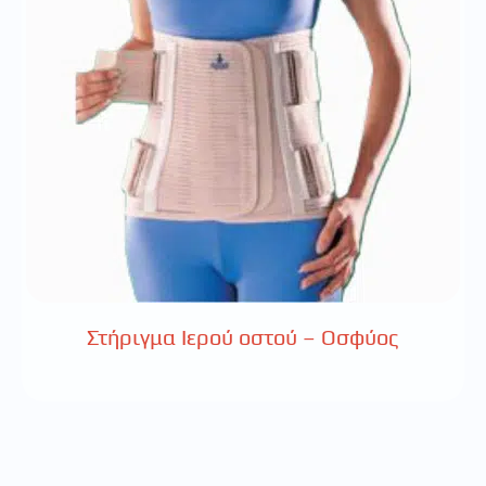
Στήριγμα Ιερού οστού – Οσφύος