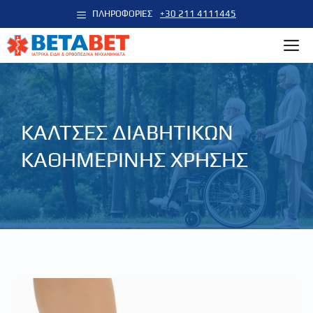
Μετάβαση
ΠΛΗΡΟΦΟΡΙΕΣ
+30 211 4111445
σε
M
περιεχόμενο
KAΛΤΣΕΣ ΔΙΑΒΗΤΙΚΩΝ
KAΘΗΜΕΡΙΝΗΣ ΧΡΗΣΗΣ