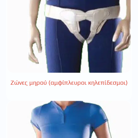
Ζώνες μηρού (αμφίπλευροι κηλεπίδεσμοι)