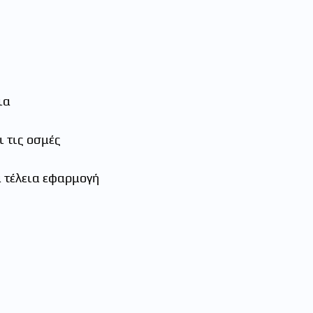
ια
ι τις οσμές
α τέλεια εφαρμογή