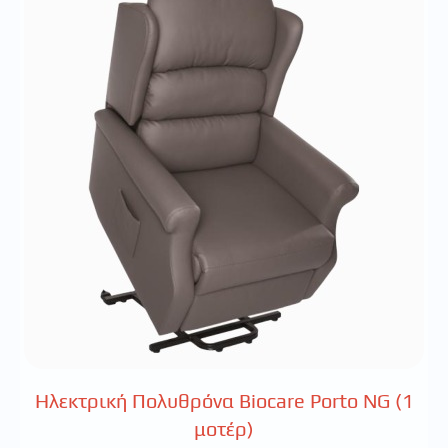
Ηλεκτρική Πολυθρόνα Biocare Porto NG (1
μοτέρ)