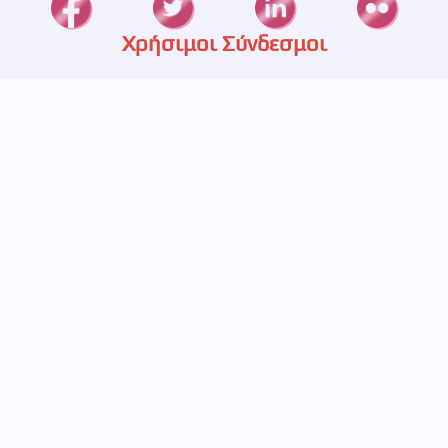
Χρήσιμοι Σύνδεσμοι
Καταστήματα
Ετερεία
Υπηρεσίες
Πιστοποίηση
Πολιτική Απορρήτου
Επικοινωνία
697 233 5536
693 248 5829
211 411 1445
info@betabet.gr
Κουρτίου 14, Γαλάτσι
Εγγραφείτε στο newsletter μας