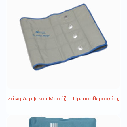
Ζώνη Λεμφικού Μασάζ – Πρεσσοθεραπείας