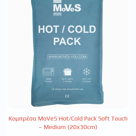
Κομπρέσα MoVeS Hot/Cold Pack Soft Touch
– Medium (20x30cm)