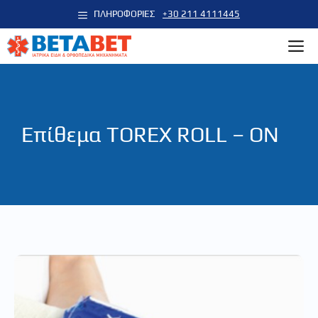
Μετάβαση
ΠΛΗΡΟΦΟΡΙΕΣ
+30 211 4111445
σε
M
περιεχόμενο
Επίθεμα TOREX ROLL – ON