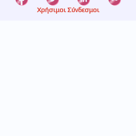
Χρήσιμοι Σύνδεσμοι
Καταστήματα
Ετερεία
Υπηρεσίες
Πιστοποίηση
Πολιτική Απορρήτου
Επικοινωνία
697 233 5536
693 248 5829
211 411 1445
info@betabet.gr
Κουρτίου 14, Γαλάτσι
Εγγραφείτε στο newsletter μας