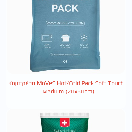
Κομπρέσα MoVeS Hot/Cold Pack Soft Touch
– Medium (20x30cm)