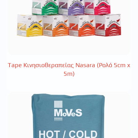
Tape Κινησιοθεραπείας Nasara (Ρολό 5cm x
5m)