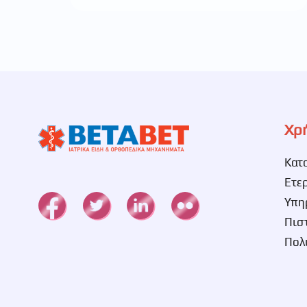
Χρ
Κατ
Ετε
Υπη
Πισ
Πολ