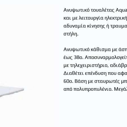
Ανυψωτικό τουαλέτας Aquat
και με λειτουργία ηλεκτρικ
αδυναμία κίνησης ή τραυμα
στήλη.
Ανυψωτικό κάθισμα με άσπρ
έως 38ο. Αποσυναρμολογείτα
με τηλεχειριστήριο, αδιάβ
Διαθέτει επένδυση που αφαι
60ο. Βάση με σταυρωτές μπ
από πολυπροπυλένιο. Μεγάλ