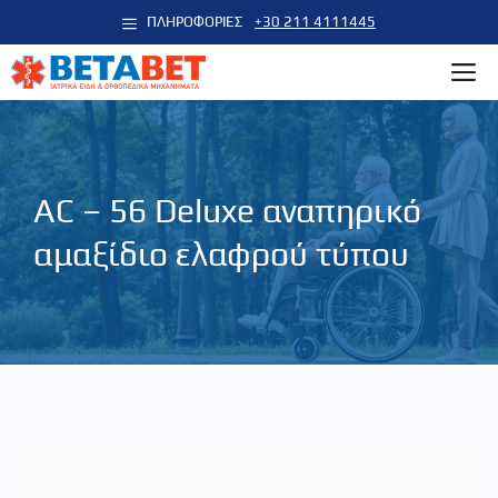
Μετάβαση
ΠΛΗΡΟΦΟΡΙΕΣ
+30 211 4111445
σε
M
περιεχόμενο
AC – 56 Deluxe αναπηρικό
αμαξίδιο ελαφρού τύπου