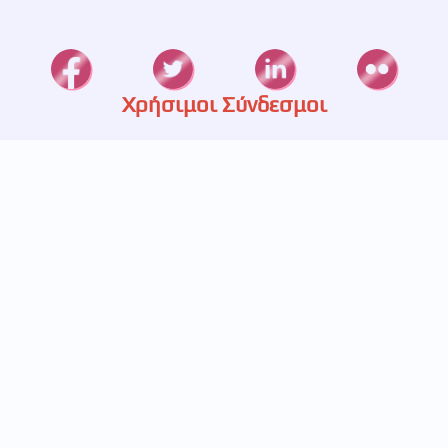
Χρήσιμοι Σύνδεσμοι
Καταστήματα
Ετερεία
Υπηρεσίες
Πιστοποίηση
Πολιτική Απορρήτου
Επικοινωνία
697 233 5536
693 248 5829
211 411 1445
info@betabet.gr