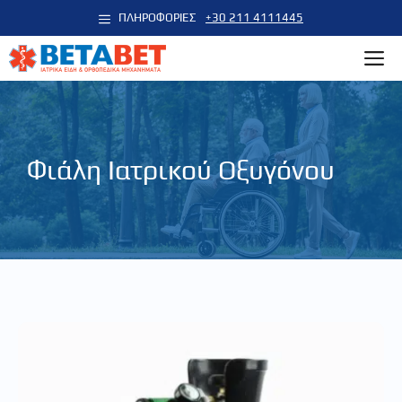
Μετάβαση
ΠΛΗΡΟΦΟΡΙΕΣ
+30 211 4111445
σε
M
περιεχόμενο
Φιάλη Ιατρικού Οξυγόνου