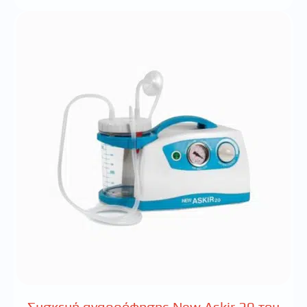
Συσκευή αναρρόφησης New Askir 20 του