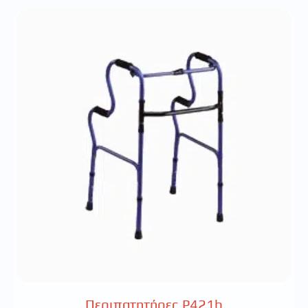
Περιπατητήρες P421b