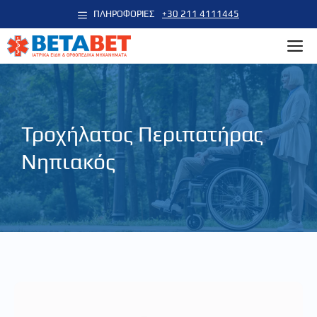
Μετάβαση
ΠΛΗΡΟΦΟΡΙΕΣ
+30 211 4111445
σε
M
περιεχόμενο
Τροχήλατος Περιπατήρας
Νηπιακός