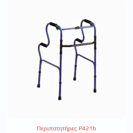
Περιπατητήρες P421b