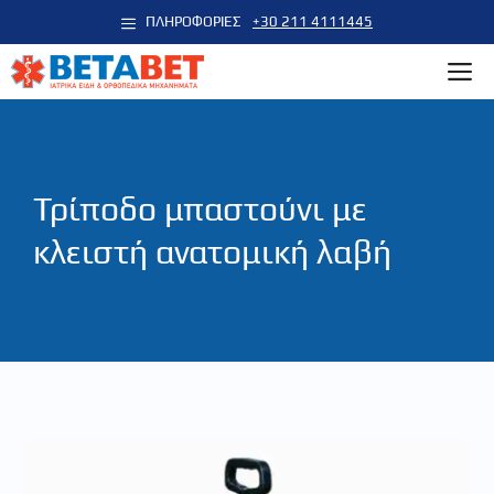
Μετάβαση
ΠΛΗΡΟΦΟΡΙΕΣ
+30 211 4111445
σε
M
περιεχόμενο
Τρίποδο μπαστούνι με
κλειστή ανατομική λαβή