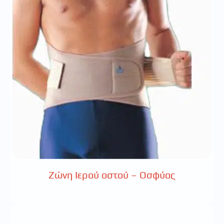
Ζώνη Ιερού οστού – Οσφύος