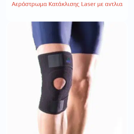
Αερόστρωμα Κατάκλισης Laser με αντλια