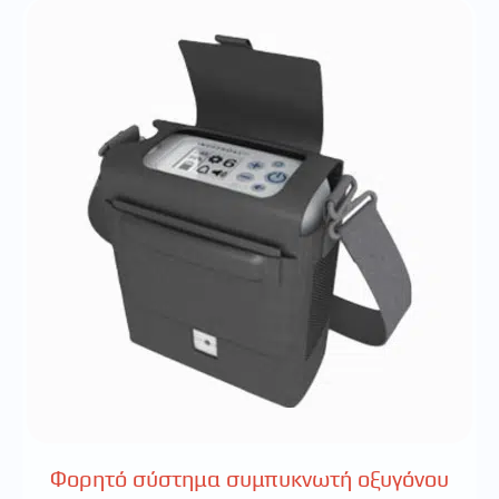
Φορητό σύστημα συμπυκνωτή οξυγόνου