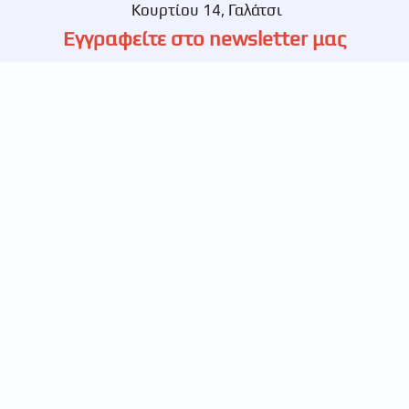
Κουρτίου 14, Γαλάτσι
Εγγραφείτε στο newsletter μας
Ενημερωθείτε πρώτοι για νέες αποκλειστικές
προσφορές.
© 2026 Betabet, All Rights Reserved
Powered By
Ιατρικό Οξυγόνο | Ορθοπεδικά Είδη | Νοσοκομειακά Είδη |
Αθήνα