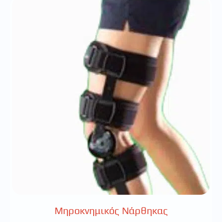
Μηροκνημικός Νάρθηκας