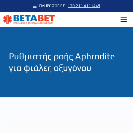
Μετάβαση
ΠΛΗΡΟΦΟΡΙΕΣ
+30 211 4111445
σε
M
περιεχόμενο
Ρυθμιστής ροής Aphrodite
για φιάλες οξυγόνου