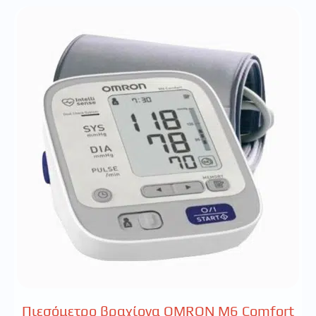
Πιεσόμετρο βραχίονα OMRON M6 Comfort