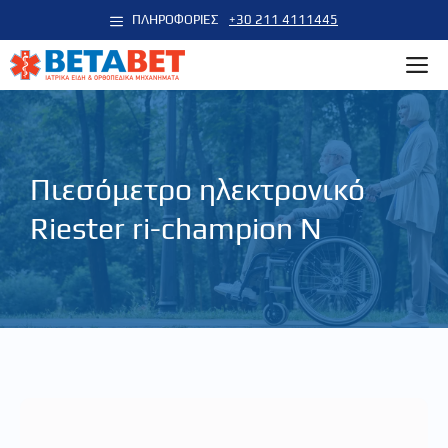
Μετάβαση
ΠΛΗΡΟΦΟΡΙΕΣ
+30 211 4111445
σε
M
περιεχόμενο
Πιεσόμετρο ηλεκτρονικό
Riester ri-champion N