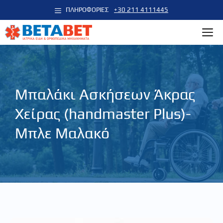
Μετάβαση
ΠΛΗΡΟΦΟΡΙΕΣ
+30 211 4111445
σε
M
περιεχόμενο
Μπαλάκι Ασκήσεων Άκρας
Χείρας (handmaster Plus)-
Μπλε Μαλακό