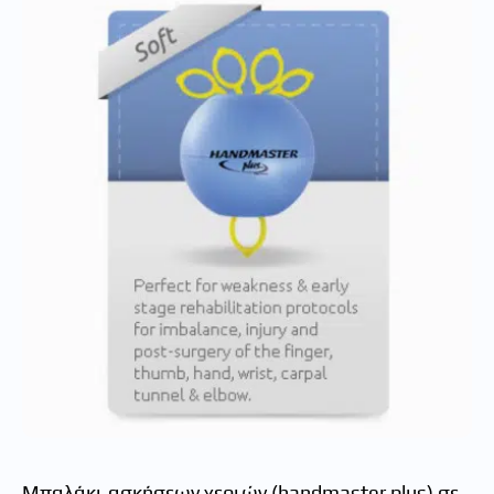
Μπαλάκι ασκήσεων χεριών (handmaster plus) σε