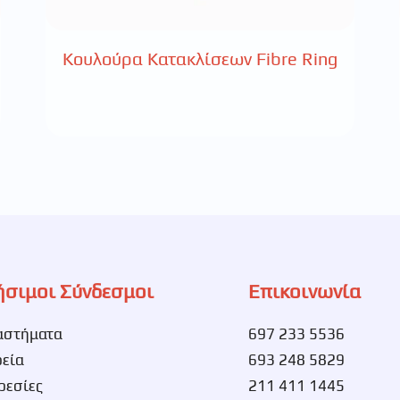
Κουλούρα Kατακλίσεων Fibre Ring
ήσιμοι Σύνδεσμοι
Επικοινωνία
αστήματα
697 233 5536
ρεία
693 248 5829
ρεσίες
211 411 1445