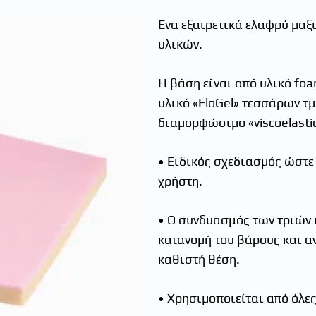
Eνα εξαιρετικά ελαφρύ µαξ
υλικών.
Η βάση είναι από υλικό fo
υλικό «FloGel» τεσσάρων τ
διαµορφώσιµο «viscoelastic
• Ειδικός σχεδιασµός ώστε
χρήστη.
• Ο συνδυασμός των τριών 
κατανοµή του βάρους και αν
καθιστή θέση.
• Χρησιµοποιείται από όλες