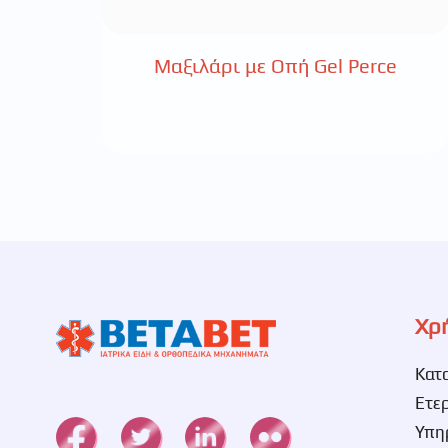
Μαξιλάρι με Οπή Gel Perce
Χρ
Κατ
Ετε
Υπη