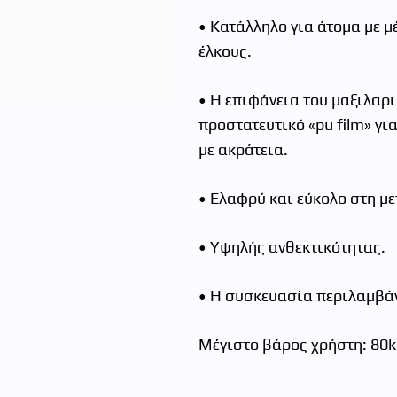
• Κατάλληλο για άτοµα µε 
έλκους.
• H επιφάνεια του µαξιλαρ
προστατευτικό «pu film» γι
µε ακράτεια.
• Ελαφρύ και εύκολο στη µ
• Yψηλής ανθεκτικότητας.
• Η συσκευασία περιλαµβάν
Mέγιστο βάρος χρήστη: 80