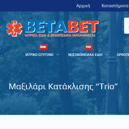
Μετάβαση
Αρχική
Καταστήματα
σε
περιεχόμενο
ΙΑΤΡΙΚΟ ΟΞΥΓΟΝΟ
ΝΟΣΟΚΟΜΕΙΑΚΑ ΕΙΔΗ
ΟΡΘΟΠ
Μαξιλάρι Κατάκλισης “Trio”