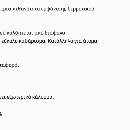
µέτρια πιθανότητα εµφάνισης δερµατικού
ιού καλύπτεται από διάφανο
α εύκολο καθάρισµα. Κατάλληλο για άτοµα
εταφορά.
ει εξωτερικό κάλυµµα.
kg