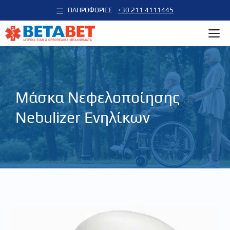
Μετάβαση
ΠΛΗΡΟΦΟΡΙΕΣ
+30 211 4111445
σε
M
περιεχόμενο
Μάσκα Νεφελοποίησης
Nebulizer Ενηλίκων