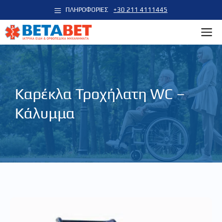
Μετάβαση
ΠΛΗΡΟΦΟΡΙΕΣ
+30 211 4111445
σε
M
περιεχόμενο
Καρέκλα Τροχήλατη WC –
Κάλυμμα