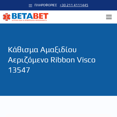
Μετάβαση
ΠΛΗΡΟΦΟΡΙΕΣ
+30 211 4111445
σε
M
περιεχόμενο
Κάθισμα Αμαξιδίου
Αεριζόμενο Ribbon Visco
13547