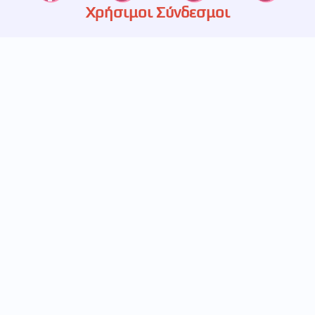
Χρήσιμοι Σύνδεσμοι
Καταστήματα
Ετερεία
Υπηρεσίες
Πιστοποίηση
Πολιτική Απορρήτου
Επικοινωνία
697 233 5536
693 248 5829
211 411 1445
info@betabet.gr
Κουρτίου 14, Γαλάτσι
Εγγραφείτε στο newsletter μας