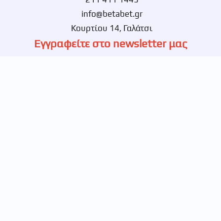
info@betabet.gr
Κουρτίου 14, Γαλάτσι
Εγγραφείτε στο newsletter μας
Ενημερωθείτε πρώτοι για νέες αποκλειστικές
προσφορές.
© 2026 Betabet, All Rights Reserved
Powered By
Ιατρικό Οξυγόνο | Ορθοπεδικά Είδη | Νοσοκομειακά Είδη |