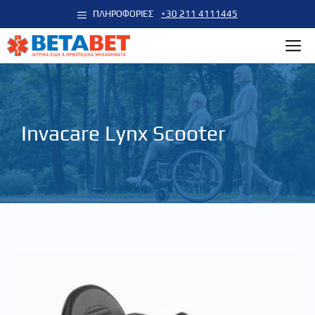
Μετάβαση
ΠΛΗΡΟΦΟΡΙΕΣ
+30 211 4111445
σε
M
περιεχόμενο
Ιnvacare Lynx Scooter