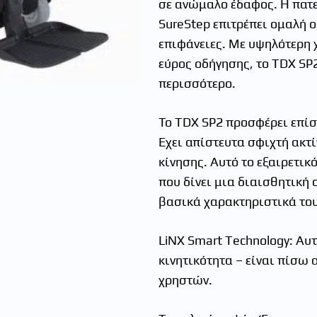
σε ανώμαλο έδαφος. Η πατ
SureStep επιτρέπει ομαλή 
επιφάνειες. Με υψηλότερη 
εύρος οδήγησης, το TDX SP
περισσότερο.
Το TDX SP2 προσφέρει επίσ
Έχει απίστευτα σφιχτή ακτ
κίνησης. Αυτό το εξαιρετικ
που δίνει μια διαισθητική
βασικά χαρακτηριστικά του
LiNX Smart Technology: Αυτ
κινητικότητα – είναι πίσω 
χρηστών.