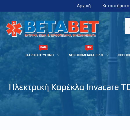
Μετάβαση
Αρχική
Καταστήματα
σε
περιεχόμενο
ΙΑΤΡΙΚΟ ΟΞΥΓΟΝΟ
ΝΟΣΟΚΟΜΕΙΑΚΑ ΕΙΔΗ
ΟΡΘΟΠ
Ηλεκτρική Καρέκλα Invacare T