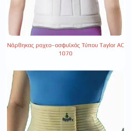
Νάρθηκας ραχεο–οσφυϊκός Τύπου Taylor AC
1070