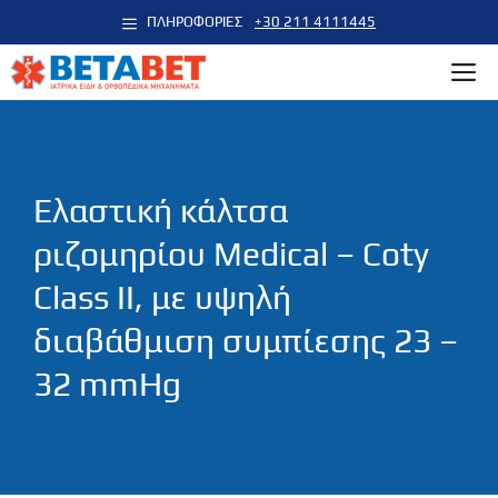
Μετάβαση
ΠΛΗΡΟΦΟΡΙΕΣ
+30 211 4111445
σε
M
περιεχόμενο
Ελαστική κάλτσα
ριζομηρίου Medical – Coty
Class ΙI, με υψηλή
διαβάθμιση συμπίεσης 23 –
32 mmHg