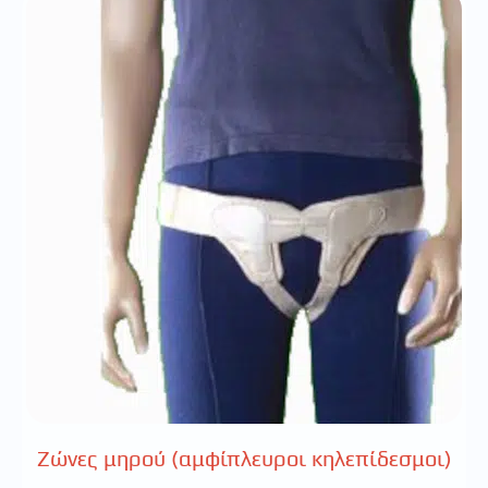
Ζώνες μηρού (αμφίπλευροι κηλεπίδεσμοι)