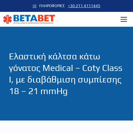
Μετάβαση
ΠΛΗΡΟΦΟΡΙΕΣ
+30 211 4111445
σε
M
περιεχόμενο
Ελαστική κάλτσα κάτω
γόνατος Medical – Coty Class
I, με διαβάθμιση συμπίεσης
18 – 21 mmHg