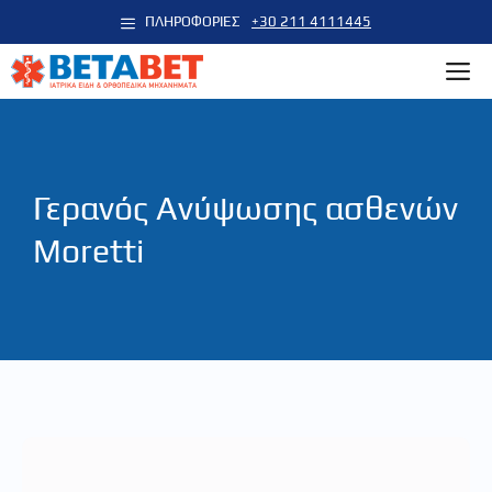
Μετάβαση
ΠΛΗΡΟΦΟΡΙΕΣ
+30 211 4111445
σε
M
περιεχόμενο
Γερανός Ανύψωσης ασθενών
Moretti