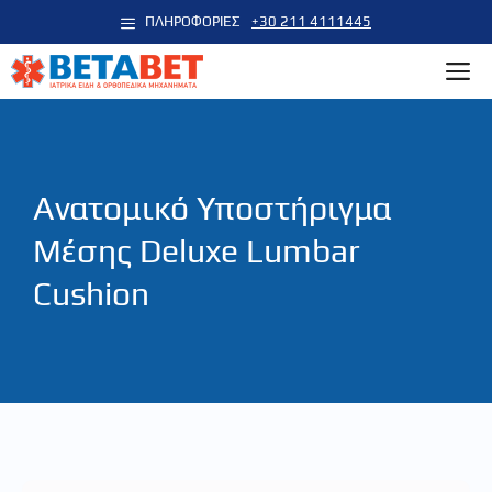
Μετάβαση
ΠΛΗΡΟΦΟΡΙΕΣ
+30 211 4111445
σε
M
περιεχόμενο
Ανατομικό Υποστήριγμα
Μέσης Deluxe Lumbar
Cushion