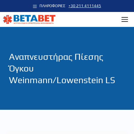
Μετάβαση
ΠΛΗΡΟΦΟΡΙΕΣ
+30 211 4111445
σε
M
περιεχόμενο
Αναπνευστήρας Πίεσης
Όγκου
Weinmann/Lowenstein LS