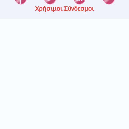
Χρήσιμοι Σύνδεσμοι
Καταστήματα
Ετερεία
Υπηρεσίες
Πιστοποίηση
Πολιτική Απορρήτου
Επικοινωνία
697 233 5536
693 248 5829
211 411 1445
info@betabet.gr
Κουρτίου 14, Γαλάτσι
Εγγραφείτε στο newsletter μας