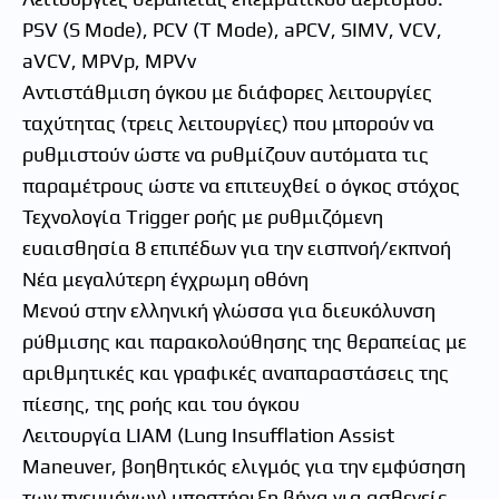
PSV (S Mode), PCV (T Mode), aPCV, SIMV, VCV,
aVCV, MPVp, MPVv
Αντιστάθμιση όγκου με διάφορες λειτουργίες
ταχύτητας (τρεις λειτουργίες) που μπορούν να
ρυθμιστούν ώστε να ρυθμίζουν αυτόματα τις
παραμέτρους ώστε να επιτευχθεί ο όγκος στόχος
Τεχνολογία Trigger ροής με ρυθμιζόμενη
ευαισθησία 8 επιπέδων για την εισπνοή/εκπνοή
Νέα μεγαλύτερη έγχρωμη οθόνη
Μενού στην ελληνική γλώσσα για διευκόλυνση
ρύθμισης και παρακολούθησης της θεραπείας με
αριθμητικές και γραφικές αναπαραστάσεις της
πίεσης, της ροής και του όγκου
Λειτουργία LIAM (Lung Insufflation Assist
Maneuver, βοηθητικός ελιγμός για την εμφύσηση
των πνευμόνων) υποστήριξη βήχα για ασθενείς